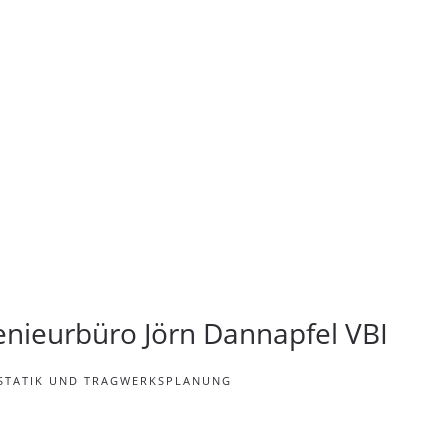
enieurbüro Jörn Dannapfel VBI
STATIK UND TRAGWERKSPLANUNG
VBI
el VBI
apfel VBI